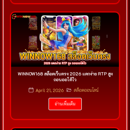
WINNOW168 สล็อตเว็บตรง 2026 แตกง่าย RTP สูง
ถอนออโต้ไว
April 21, 2026
สล็อตออนไลน์
อ่านเพิ่มเติม