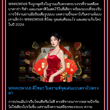
WINNOW168 จึงถูกพูดถึงในฐานะเว็บตรงครบวงจรที่รวมสล็อต
บาคาร่า กีฬา และเกมคาสิโนสดไว้ในที่เดียว พร้อมระบบที่รองรับ
การใช้งานผ่านมือถือเต็มรูปแบบ บทความนี้จะพาไปวิเคราะห์แบบ
เจาะลึกว่า WINNOW168 ดีไหม จุดเด่นคืออะไร และเหมาะกับใคร
ในปี 2026
WINNOW168 ดีไหม? วิเคราะห์จุดเด่นแบบตรงไปตรง
มา
การประเมินว่าเว็บไหนดีหรือไม่ดี ควรพิจารณาจากหลายปัจจัย
ไม่ใช่เพียงโปรโมชั่น แต่รวมถึงความเสถียรของระบบ ความ