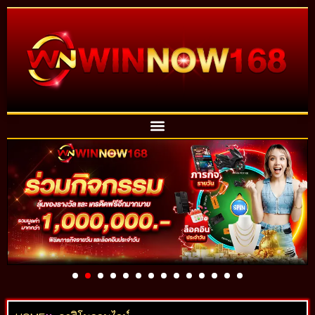
content