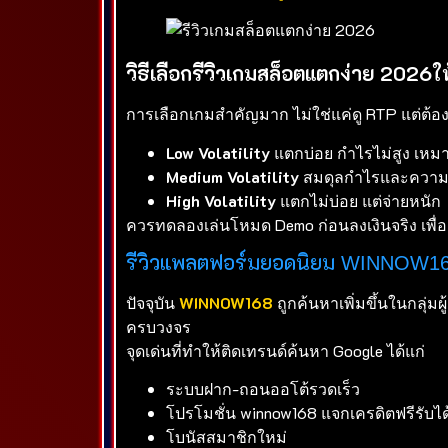
วิธีเลือกรีวิวเกมสล็อตแตกง่าย 2026ใ
การเลือกเกมสำคัญมาก ไม่ใช่แค่ดู RTP แต่ต้องด
Low Volatility
แตกบ่อย กำไรไม่สูง เหม
Medium Volatility
สมดุลกำไรและความเส
High Volatility
แตกไม่บ่อย แต่จ่ายหนัก
ควรทดลองเล่นโหมด Demo ก่อนลงเงินจริง เพื่
รีวิวแพลตฟอร์มยอดนิยม WINNOW1
ปัจจุบัน
WINNOW168
ถูกค้นหาเพิ่มขึ้นในกลุ่ม
ครบวงจร
จุดเด่นที่ทำให้ติดเทรนด์ค้นหา Google ได้แก่
ระบบฝาก-ถอนออโต้รวดเร็ว
โปรโมชั่น winnow168 แจกเครดิตฟรีรับได้
โบนัสสมาชิกใหม่