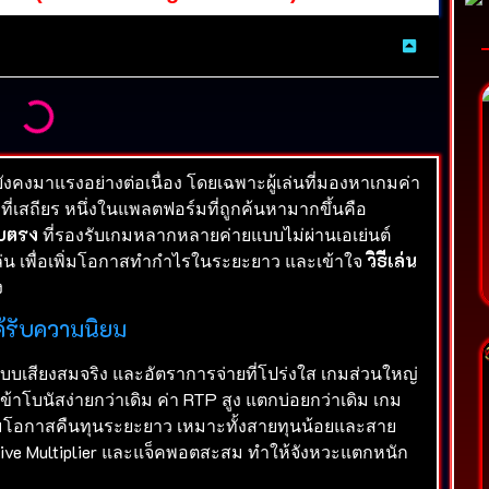
ังคงมาแรงอย่างต่อเนื่อง โดยเฉพาะผู้เล่นที่มองหาเกมค่า
ี่เสถียร หนึ่งในแพลตฟอร์มที่ถูกค้นหามากขึ้นคือ
็บตรง
ที่รองรับเกมหลากหลายค่ายแบบไม่ผ่านเอเย่นต์
่น เพื่อเพิ่มโอกาสทำกำไรในระยะยาว และเข้าใจ
วิธีเล่น
ง
ด้รับความนิยม
ะบบเสียงสมจริง และอัตราการจ่ายที่โปร่งใส เกมส่วนใหญ่
เข้าโบนัสง่ายกว่าเดิม ค่า RTP สูง แตกบ่อยกว่าเดิม เกม
พิ่มโอกาสคืนทุนระยะยาว เหมาะทั้งสายทุนน้อยและสาย
ressive Multiplier และแจ็คพอตสะสม ทำให้จังหวะแตกหนัก