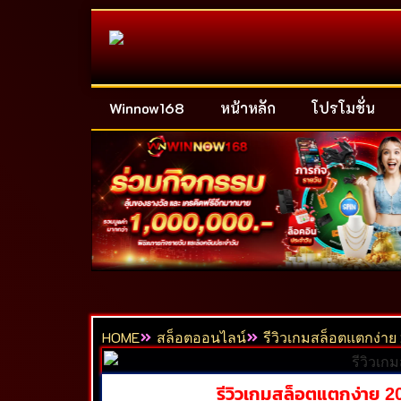
content
Winnow168
หน้าหลัก
โปรโมชั่น
HOME
สล็อตออนไลน์
รีวิวเกมสล็อตแตกง่าย
รีวิวเกมสล็อตแตกง่าย 