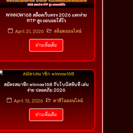
WINNOW168 สล็อตเว็บตรง 2026 แตกง่าย
RTP สูง ถอนออโต้ไว
April 21, 2026
สล็อตออนไลน์
อ่านเพิ่มเติม
สมัครสมาชิก winnow168 รับโบนัสทันที เล่น
ง่าย ปลอดภัย 2026
April 13, 2026
คาสิโนออนไลน์
อ่านเพิ่มเติม