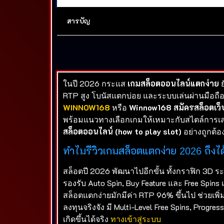
สารบัญ
ในปี 2026 กระแส
เกมสล็อตออนไลน์แตกง่าย
ย
RTP สูง โบนัสแตกบ่อย และระบบเล่นผ่านมือถือท
WINNOW168
หรือ
Winnow168 สมัครสล็อตเว
พร้อมแนวทางเลือกเกมให้เหมาะกับสไตล์การเล
สล็อตออนไลน์ (how to play slot)
อย่างถูกต้อ
ทำไมรีวิวเกมสล็อตแตกง่าย 2026 ถึงไ
สล็อตปี 2026 พัฒนาไปอีกขั้น ทั้งกราฟิก 3D ร
รองรับ Auto Spin, Buy Feature และ Free Spins 
สล็อตแตกง่ายมักมีค่า RTP 96% ขึ้นไป ช่วยเ
ลงทุนจริงจัง มี Multi-Level Free Spins, Prog
เกิดขึ้นได้จริง
ทางเข้าสู่ระบบ