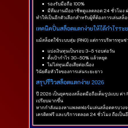
รองรับมือถือ 100%
มีทีมงานมืออาชีพดูแลตลอด 24 ชั่วโมง 
ทำให้เป็นอีกตัวเลือกสำหรับผู้ที่ต้องการเล่นสล็
เทคนิคปั่นสล็อตแตกง่ายให้ได้กำไรระ
แม้สล็อตใช้ระบบสุ่ม (RNG) แต่การบริหารทุนช่
แบ่งเงินทุนเป็นรอบ 3–5 รอบต่อวัน
ตั้งเป้ากำไร 30–50% แล้วหยุด
ไม่ไล่ทุนเมื่อเสียต่อเนื่อง
วินัยคือหัวใจของการเล่นระยะยาว
สรุปรีวิวสล็อตแตกง่าย 2026
ปี 2026 เป็นยุคของสล็อตมือถือเต็มรูปแบบ ค่า 
เปรียบมากขึ้น
หากกำลังมองหาแพลตฟอร์มเล่นสล็อตครบวง
เครดิตฟรี และบริการตลอด 24 ชั่วโมง ถือเป็นอีก