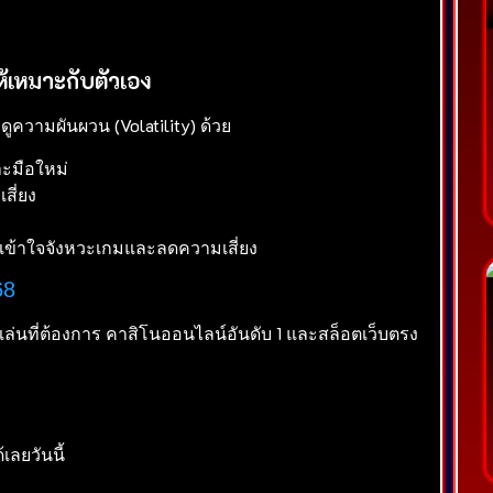
ห้เหมาะกับตัวเอง
ูความผันผวน (Volatility) ด้วย
าะมือใหม่
ี่ยง
อเข้าใจจังหวะเกมและลดความเสี่ยง
68
ผู้เล่นที่ต้องการ คาสิโนออนไลน์อันดับ 1 และสล็อตเว็บตรง
เลยวันนี้