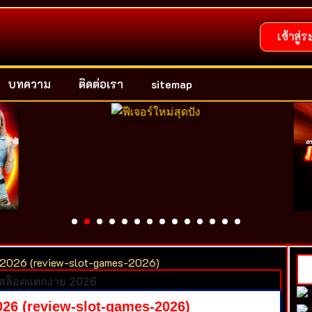
เข้าสู่
บทความ
ติดต่อเรา
sitemap
 2026 (review-slot-games-2026)
2026 (review-slot-games-2026)